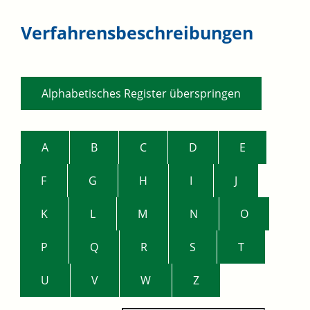
Verfahrensbeschreibungen
Alphabetisches Register überspringen
A
B
C
D
E
F
G
H
I
J
K
L
M
N
O
P
Q
R
S
T
U
V
W
Z