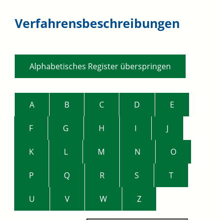
Verfahrensbeschreibungen
Alphabetisches Register überspringen
A
B
C
D
E
F
G
H
I
J
K
L
M
N
O
P
Q
R
S
T
U
V
W
Z