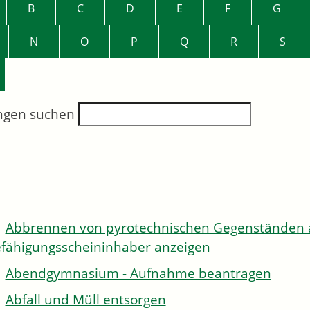
B
C
D
E
F
G
N
O
P
Q
R
S
ngen suchen
Abbrennen von pyrotechnischen Gegenständen al
fähigungsscheininhaber anzeigen
Abendgymnasium - Aufnahme beantragen
Abfall und Müll entsorgen