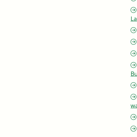
L
Bu
w