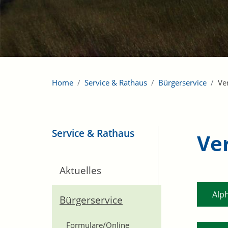
Home
Service & Rathaus
Bürgerservice
Ve
Service & Rathaus
Ve
Aktuelles
Alp
Bürgerservice
Formulare/Online