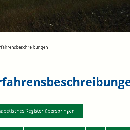
rfahrensbeschreibungen
rfahrensbeschreibung
habetisches Register überspringen