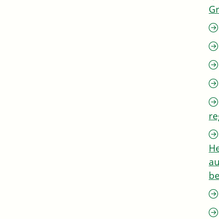
G
re
He
au
be