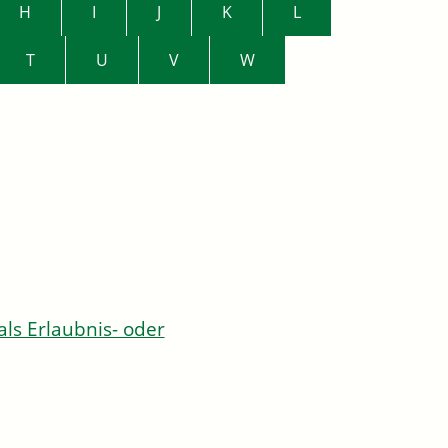
H
I
J
K
L
T
U
V
W
s Erlaubnis- oder