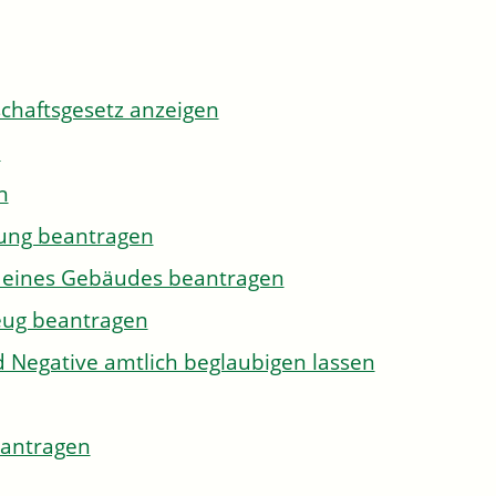
tschaftsgesetz anzeigen
n
n
gung beantragen
g eines Gebäudes beantragen
eug beantragen
d Negative amtlich beglaubigen lassen
eantragen