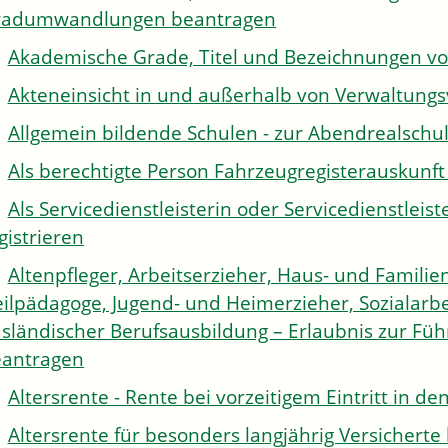
radumwandlungen beantragen
Akademische Grade, Titel und Bezeichnungen v
Akteneinsicht in und außerhalb von Verwaltung
Allgemein bildende Schulen - zur Abendrealsch
Als berechtigte Person Fahrzeugregisterauskunft
Als Servicedienstleisterin oder Servicedienstle
gistrieren
Altenpfleger, Arbeitserzieher, Haus- und Familien
ilpädagoge, Jugend- und Heimerzieher, Sozialarbe
sländischer Berufsausbildung – Erlaubnis zur Fü
antragen
Altersrente - Rente bei vorzeitigem Eintritt in 
Altersrente für besonders langjährig Versichert