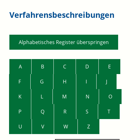
Verfahrensbeschreibungen
Alphabetisches Register überspringen
A
B
C
D
E
F
G
H
I
J
K
L
M
N
O
P
Q
R
S
T
U
V
W
Z