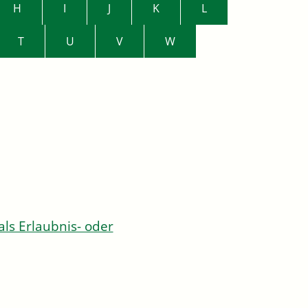
H
I
J
K
L
T
U
V
W
s Erlaubnis- oder