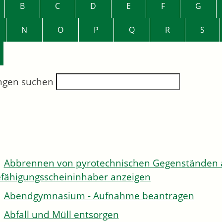
B
C
D
E
F
G
N
O
P
Q
R
S
ngen suchen
Abbrennen von pyrotechnischen Gegenständen al
fähigungsscheininhaber anzeigen
Abendgymnasium - Aufnahme beantragen
Abfall und Müll entsorgen