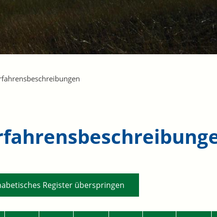
rfahrensbeschreibungen
rfahrensbeschreibung
habetisches Register überspringen