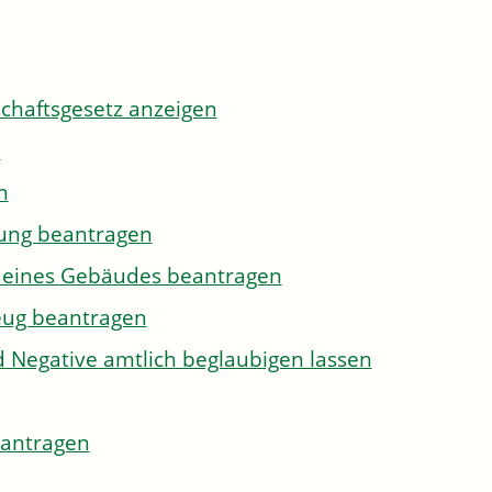
tschaftsgesetz anzeigen
n
n
gung beantragen
g eines Gebäudes beantragen
eug beantragen
d Negative amtlich beglaubigen lassen
eantragen