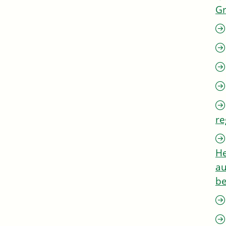
G
re
He
au
be