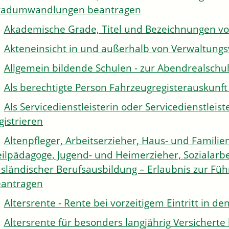
radumwandlungen beantragen
Akademische Grade, Titel und Bezeichnungen v
Akteneinsicht in und außerhalb von Verwaltung
Allgemein bildende Schulen - zur Abendrealsch
Als berechtigte Person Fahrzeugregisterauskunft
Als Servicedienstleisterin oder Servicedienstle
gistrieren
Altenpfleger, Arbeitserzieher, Haus- und Familien
ilpädagoge, Jugend- und Heimerzieher, Sozialarbe
sländischer Berufsausbildung – Erlaubnis zur Fü
antragen
Altersrente - Rente bei vorzeitigem Eintritt in 
Altersrente für besonders langjährig Versichert