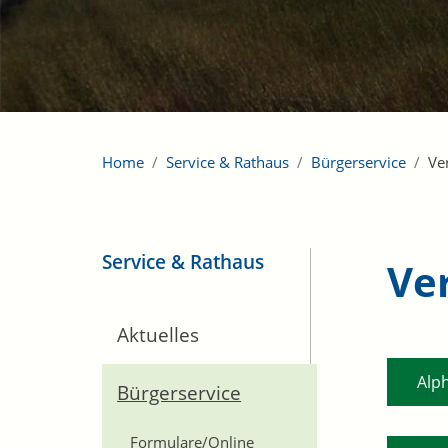
Home
Service & Rathaus
Bürgerservice
Ve
Service & Rathaus
Ve
Aktuelles
Alp
Bürgerservice
Formulare/Online