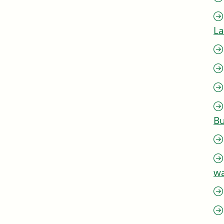
L
Bu
w