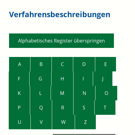
Verfahrensbeschreibungen
Alphabetisches Register überspringen
A
B
C
D
E
F
G
H
I
J
K
L
M
N
O
P
Q
R
S
T
U
V
W
Z