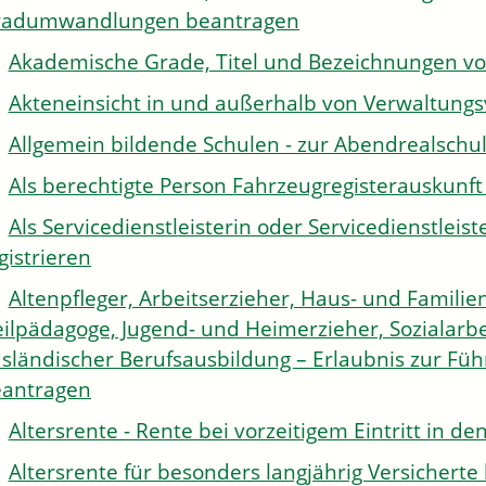
radumwandlungen beantragen
Akademische Grade, Titel und Bezeichnungen v
Akteneinsicht in und außerhalb von Verwaltung
Allgemein bildende Schulen - zur Abendrealsch
Als berechtigte Person Fahrzeugregisterauskunft
Als Servicedienstleisterin oder Servicedienstle
gistrieren
Altenpfleger, Arbeitserzieher, Haus- und Familien
ilpädagoge, Jugend- und Heimerzieher, Sozialarbe
sländischer Berufsausbildung – Erlaubnis zur Fü
antragen
Altersrente - Rente bei vorzeitigem Eintritt in 
Altersrente für besonders langjährig Versichert