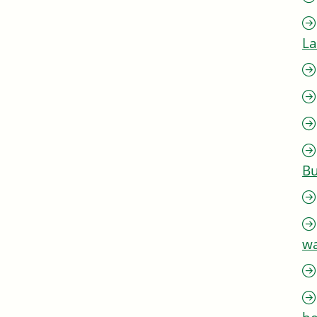
L
Bu
w