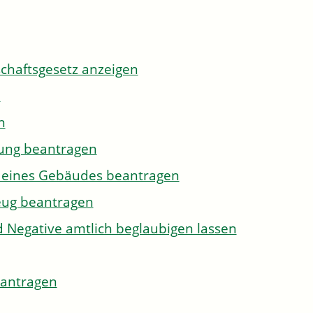
tschaftsgesetz anzeigen
n
n
gung beantragen
g eines Gebäudes beantragen
eug beantragen
d Negative amtlich beglaubigen lassen
eantragen