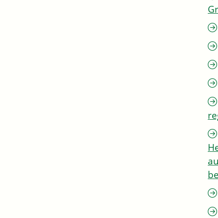
G
re
He
au
be