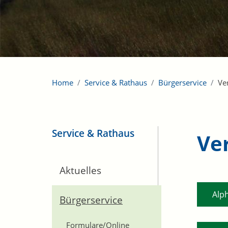
Home
Service & Rathaus
Bürgerservice
Ve
Service & Rathaus
Ve
Aktuelles
Alp
Bürgerservice
Formulare/Online