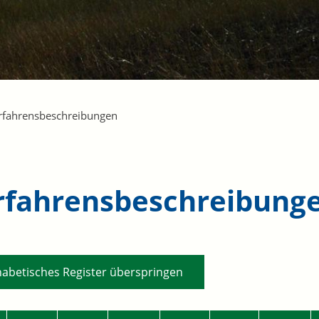
rfahrensbeschreibungen
rfahrensbeschreibung
habetisches Register überspringen