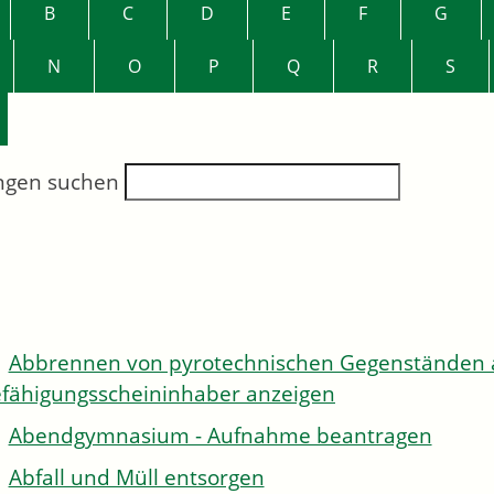
B
C
D
E
F
G
N
O
P
Q
R
S
ngen suchen
Abbrennen von pyrotechnischen Gegenständen al
fähigungsscheininhaber anzeigen
Abendgymnasium - Aufnahme beantragen
Abfall und Müll entsorgen