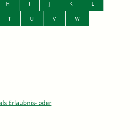
H
I
J
K
L
T
U
V
W
s Erlaubnis- oder