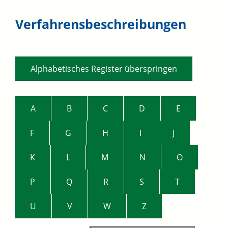
Verfahrensbeschreibungen
Alphabetisches Register überspringen
A
B
C
D
E
F
G
H
I
J
K
L
M
N
O
P
Q
R
S
T
U
V
W
Z