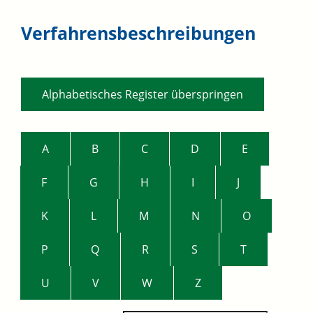
Verfahrensbeschreibungen
Alphabetisches Register überspringen
A
B
C
D
E
F
G
H
I
J
K
L
M
N
O
P
Q
R
S
T
U
V
W
Z