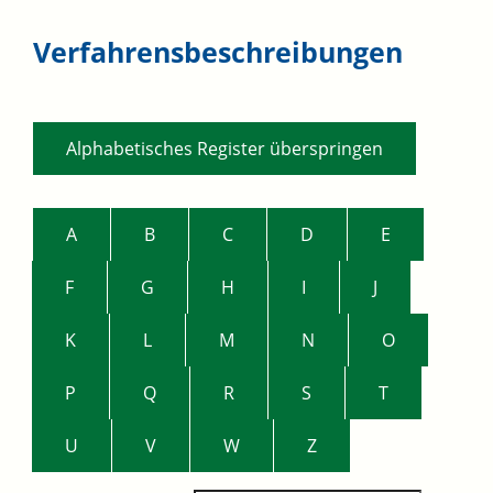
Verfahrensbeschreibungen
Alphabetisches Register überspringen
A
B
C
D
E
F
G
H
I
J
K
L
M
N
O
P
Q
R
S
T
U
V
W
Z