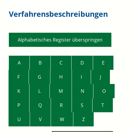
Verfahrensbeschreibungen
Alphabetisches Register überspringen
A
B
C
D
E
F
G
H
I
J
K
L
M
N
O
P
Q
R
S
T
U
V
W
Z