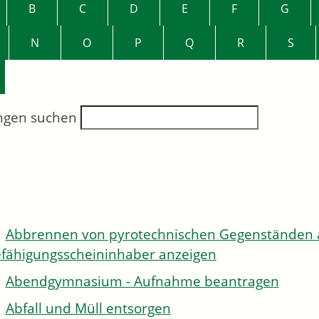
B
C
D
E
F
G
N
O
P
Q
R
S
ngen suchen
Abbrennen von pyrotechnischen Gegenständen al
fähigungsscheininhaber anzeigen
Abendgymnasium - Aufnahme beantragen
Abfall und Müll entsorgen