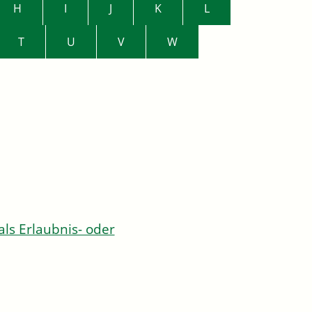
H
I
J
K
L
T
U
V
W
s Erlaubnis- oder