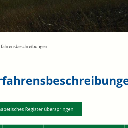
rfahrensbeschreibungen
rfahrensbeschreibung
habetisches Register überspringen