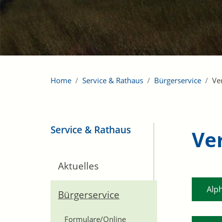
Home
Service & Rathaus
Bürgerservice
Ve
Service & Rathaus
Ve
Aktuelles
Alp
Bürgerservice
Formulare/Online