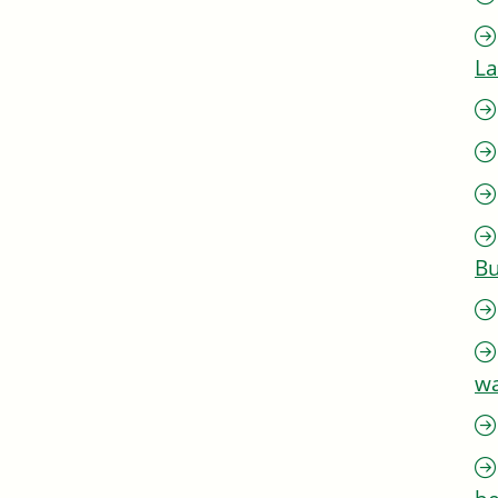
L
Bu
w