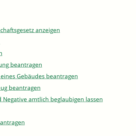
tschaftsgesetz anzeigen
n
n
gung beantragen
g eines Gebäudes beantragen
eug beantragen
d Negative amtlich beglaubigen lassen
eantragen