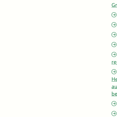
G
re
He
au
be