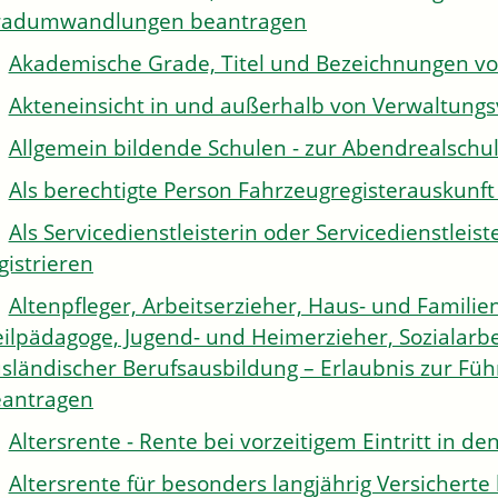
radumwandlungen beantragen
Akademische Grade, Titel und Bezeichnungen v
Akteneinsicht in und außerhalb von Verwaltung
Allgemein bildende Schulen - zur Abendrealsch
Als berechtigte Person Fahrzeugregisterauskunft
Als Servicedienstleisterin oder Servicedienstle
gistrieren
Altenpfleger, Arbeitserzieher, Haus- und Familien
ilpädagoge, Jugend- und Heimerzieher, Sozialarbe
sländischer Berufsausbildung – Erlaubnis zur Fü
antragen
Altersrente - Rente bei vorzeitigem Eintritt in 
Altersrente für besonders langjährig Versichert