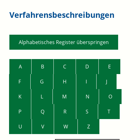
Verfahrensbeschreibungen
Alphabetisches Register überspringen
A
B
C
D
E
F
G
H
I
J
K
L
M
N
O
P
Q
R
S
T
U
V
W
Z