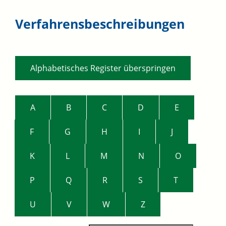
Verfahrensbeschreibungen
Alphabetisches Register überspringen
A
B
C
D
E
F
G
H
I
J
K
L
M
N
O
P
Q
R
S
T
U
V
W
Z