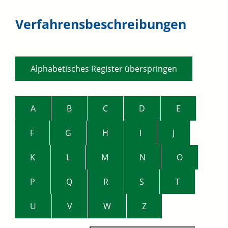
Verfahrensbeschreibungen
Alphabetisches Register überspringen
A
B
C
D
E
F
G
H
I
J
K
L
M
N
O
P
Q
R
S
T
U
V
W
Z