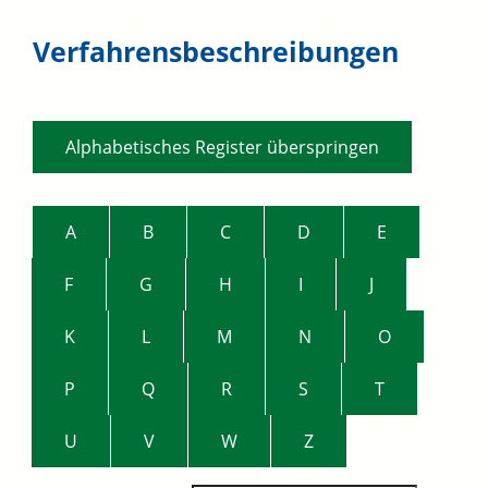
Verfahrensbeschreibungen
Alphabetisches Register überspringen
A
B
C
D
E
F
G
H
I
J
K
L
M
N
O
P
Q
R
S
T
U
V
W
Z