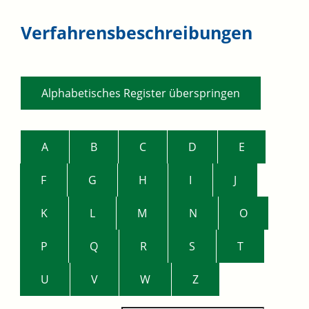
Verfahrensbeschreibungen
Alphabetisches Register überspringen
A
B
C
D
E
F
G
H
I
J
K
L
M
N
O
P
Q
R
S
T
U
V
W
Z