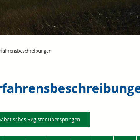
rfahrensbeschreibungen
rfahrensbeschreibung
habetisches Register überspringen