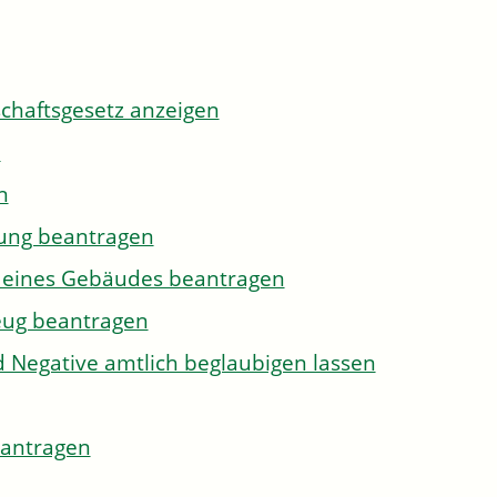
tschaftsgesetz anzeigen
n
n
gung beantragen
g eines Gebäudes beantragen
eug beantragen
d Negative amtlich beglaubigen lassen
eantragen