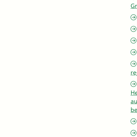
G
re
He
au
be