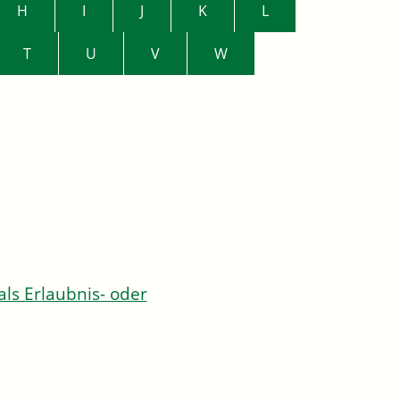
H
I
J
K
L
T
U
V
W
s Erlaubnis- oder