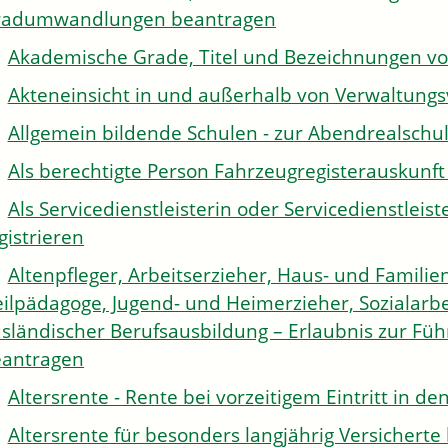
radumwandlungen beantragen
Akademische Grade, Titel und Bezeichnungen v
Akteneinsicht in und außerhalb von Verwaltung
Allgemein bildende Schulen - zur Abendrealsch
Als berechtigte Person Fahrzeugregisterauskunft
Als Servicedienstleisterin oder Servicedienstle
gistrieren
Altenpfleger, Arbeitserzieher, Haus- und Familien
ilpädagoge, Jugend- und Heimerzieher, Sozialarbe
sländischer Berufsausbildung – Erlaubnis zur Fü
antragen
Altersrente - Rente bei vorzeitigem Eintritt in 
Altersrente für besonders langjährig Versichert