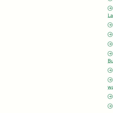
L
Bu
w