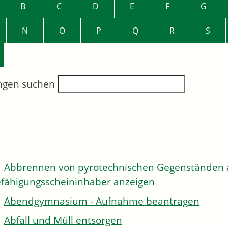
B
C
D
E
F
G
N
O
P
Q
R
S
ngen suchen
Abbrennen von pyrotechnischen Gegenständen al
fähigungsscheininhaber anzeigen
Abendgymnasium - Aufnahme beantragen
Abfall und Müll entsorgen