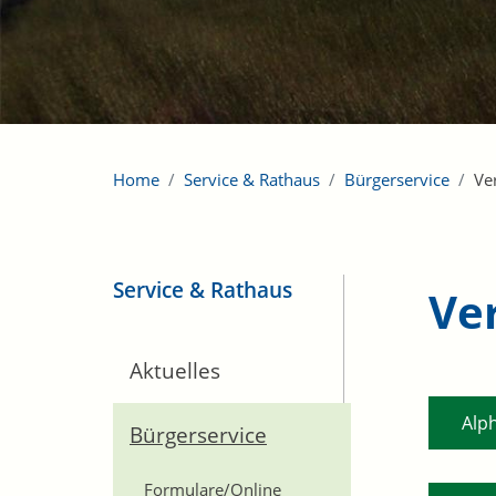
Home
Service & Rathaus
Bürgerservice
Ve
Service & Rathaus
Ve
Aktuelles
Alp
Bürgerservice
Formulare/Online