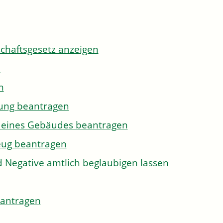
tschaftsgesetz anzeigen
n
n
gung beantragen
g eines Gebäudes beantragen
eug beantragen
d Negative amtlich beglaubigen lassen
eantragen