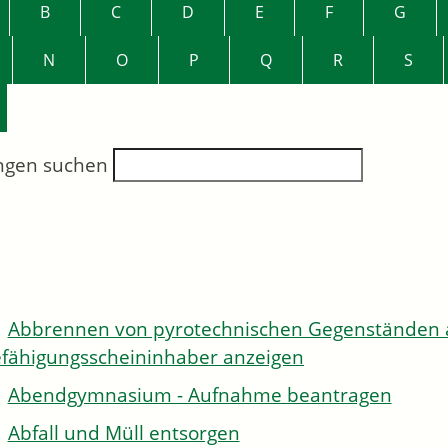
B
C
D
E
F
G
N
O
P
Q
R
S
ngen suchen
Abbrennen von pyrotechnischen Gegenständen al
fähigungsscheininhaber anzeigen
Abendgymnasium - Aufnahme beantragen
Abfall und Müll entsorgen