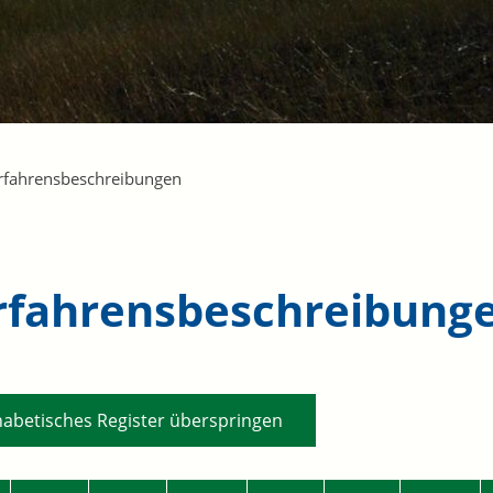
rfahrensbeschreibungen
rfahrensbeschreibung
habetisches Register überspringen