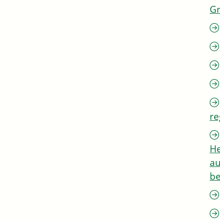
G
re
He
au
be