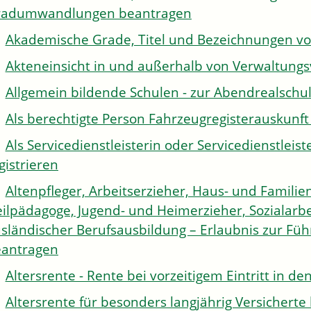
radumwandlungen beantragen
Akademische Grade, Titel und Bezeichnungen v
Akteneinsicht in und außerhalb von Verwaltung
Allgemein bildende Schulen - zur Abendrealsch
Als berechtigte Person Fahrzeugregisterauskunft
Als Servicedienstleisterin oder Servicedienstle
gistrieren
Altenpfleger, Arbeitserzieher, Haus- und Familien
ilpädagoge, Jugend- und Heimerzieher, Sozialarbe
sländischer Berufsausbildung – Erlaubnis zur Fü
antragen
Altersrente - Rente bei vorzeitigem Eintritt in 
Altersrente für besonders langjährig Versichert