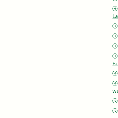
L
Bu
w