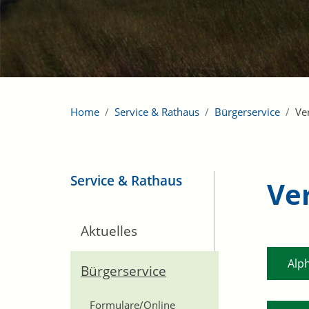
Home
Service & Rathaus
Bürgerservice
Ve
Service & Rathaus
Ve
Aktuelles
Alp
Bürgerservice
Formulare/Online