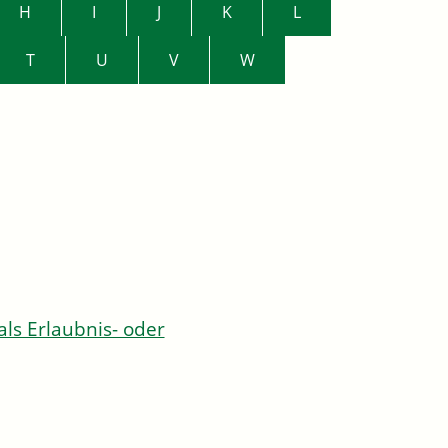
H
I
J
K
L
T
U
V
W
s Erlaubnis- oder