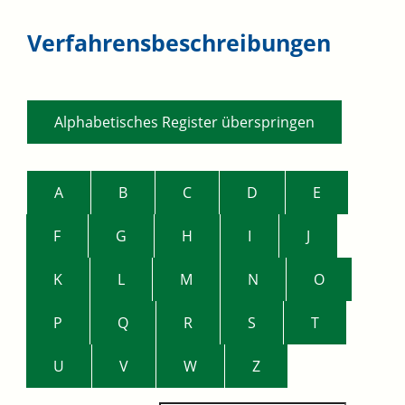
Verfahrensbeschreibungen
Alphabetisches Register überspringen
A
B
C
D
E
F
G
H
I
J
K
L
M
N
O
P
Q
R
S
T
U
V
W
Z